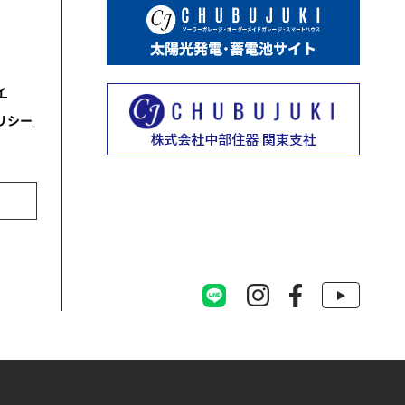
ィ
リシー