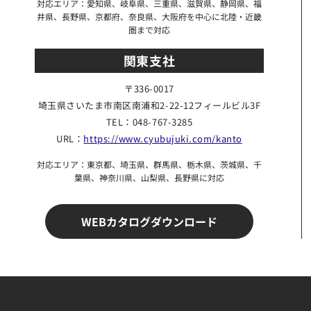
対応エリア：愛知県、岐阜県、三重県、滋賀県、静岡県、福
井県、長野県、京都府、奈良県、大阪府を中心に北陸・近畿
圏まで対応
関東支社
〒336-0017
埼玉県さいたま市南区
南浦和2-22-12フィールビル3F
TEL：048-767-3285
URL：
https://www.cyubujuki.com/kanto
対応エリア：東京都、埼玉県、群馬県、栃木県、茨城県、千
葉県、神奈川県、山梨県、長野県に対応
WEBカタログダウンロード