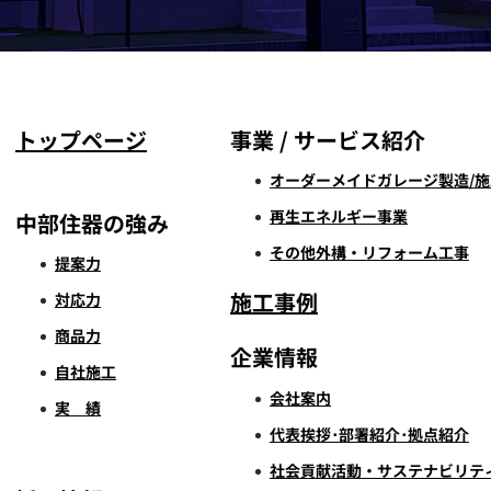
トップページ
事業 / サービス紹介
オーダーメイドガレージ製造/施
再生エネルギー事業
中部住器の強み
その他外構・リフォーム工事
提案力
施工事例
対応力
商品力
企業情報
自社施工
会社案内
実 績
代表挨拶･部署紹介･拠点紹介
社会貢献活動・サステナビリテ