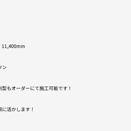
11,400mm
ウン
列型もオーダーにて施工可能です！
限に活かします！