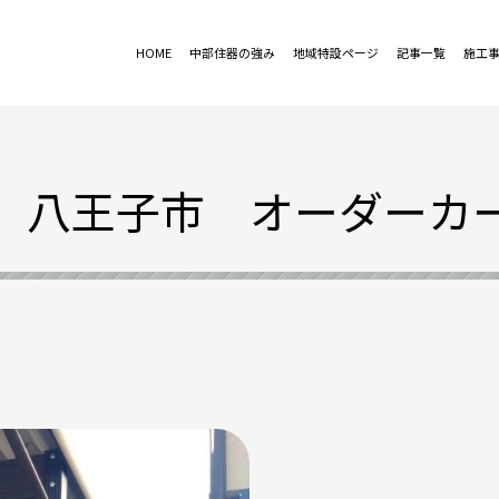
HOME
中部住器の強み
地域特設ページ
記事一覧
施工
 八王子市 オーダーカ